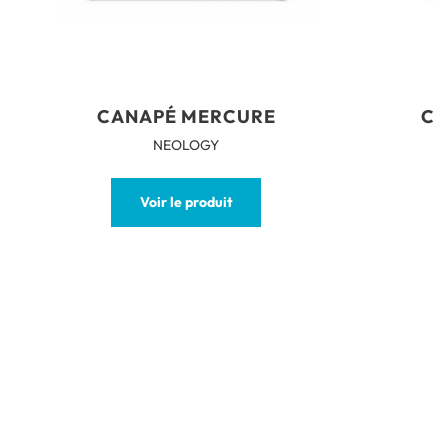
CANAPÉ MERCURE
CA
NEOLOGY
Voir le produit